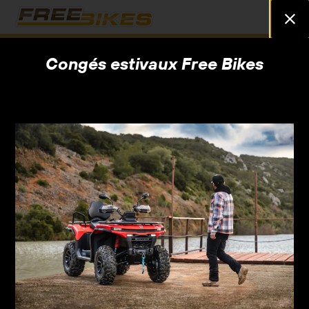
Découvrez toutes nos offres d'octobre
Congés estivaux Free Bikes
Quads à Saint-Philbert-
de-Grand-Lieu
Découvrez toute la gamme moto de votre concession
Free Bikes à Saint-Philbert-de-Grand-Lieu. Trouvez le
modèle qui vous correspond parmi nos nombreuses
marques.