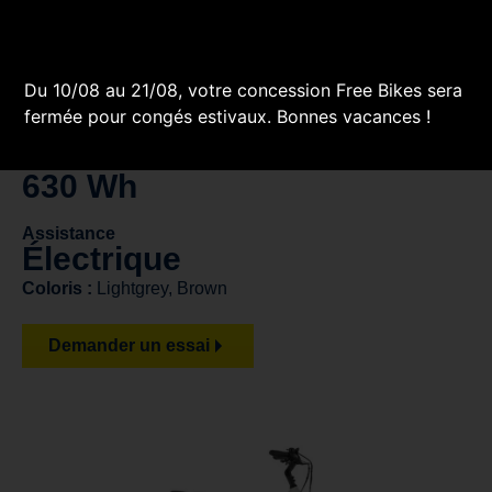
vous permettant de vous déplacer à votre façon, sans
compromis.
Prix
T.T.C
Du 10/08 au 21/08, votre concession Free Bikes sera
2 899 €
fermée pour congés estivaux. Bonnes vacances !
Puissance
630 Wh
Assistance
Électrique
Coloris :
Lightgrey, Brown
Demander un essai