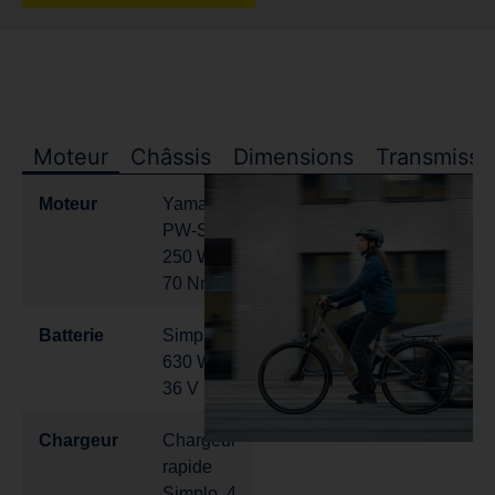
Moteur
Châssis
Dimensions
Transmissi
Moteur
Yamaha
PW-ST,
250 W,
70 Nm
Batterie
Simplo,
630 Wh,
36 V
Chargeur
Chargeur
rapide
Simplo, 4